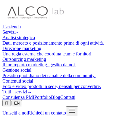
L'azienda
Servizi
Analisi strategica
Dati, mercato e posizionamento prima di ogni attività.
Direzione marketing
Una regia esterna che coordina team e fornitori.
Outsourcing marketing
Il tuo reparto marketing, gestito da noi.
Gestione social
Presidio quotidiano dei canali e della community.
Contenuti social
Foto e video prodotti in sede, pensati per convertire.
Tutti i servizi
→
Consulenza PMI
Portfolio
Blog
Contatti
|
IT
EN
Unisciti a noi
Richiedi un contatto