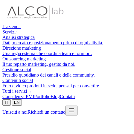
L'azienda
Servizi
Analisi strategica
Dati, mercato e posizionamento prima di ogni attività.
Direzione marketing
Una regia esterna che coordina team e fornitori.
Outsourcing marketing
Il tuo reparto marketing, gestito da noi.
Gestione social
Presidio quotidiano dei canali e della community.
Contenuti social
Foto e video prodotti in sede, pensati per convertire.
Tutti i servizi
→
Consulenza PMI
Portfolio
Blog
Contatti
|
IT
EN
Unisciti a noi
Richiedi un contatto